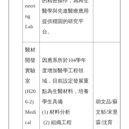
的精密操作，為再生
neeri
醫學與先進醫療應用
ng
提供穩固的研究平
Lab
台。
醫材
開發
因應系所於104學年
實驗
度增加醫學工程領
室
域，目前設定發展重
(H20
點為生醫材料，培養
6-2)
學生具備
胡文品/蘇
Medi
(1) 材料分析
文郁/宋昱
cal
(2) 組織工程
霖/沈育