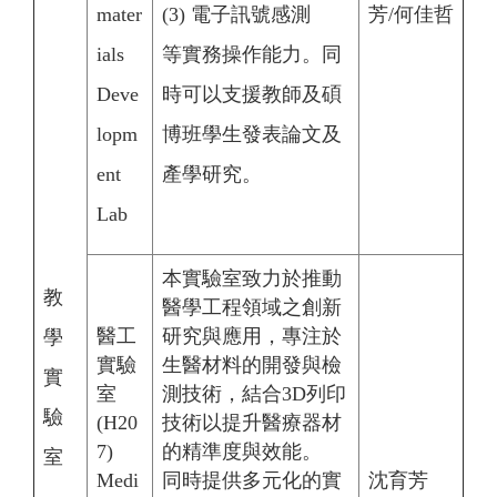
mater
(3) 電子訊號感測
芳/何佳哲
ials
等實務操作能力。同
Deve
時可以支援教師及碩
lopm
博班學生發表論文及
ent
產學研究。
Lab
本實驗室致力於推動
教
醫學工程領域之創新
醫工
研究與應用，專注於
學
實驗
生醫材料的開發與檢
實
室
測技術，結合3D列印
驗
(H20
技術以提升醫療器材
7)
的精準度與效能。
室
Medi
同時提供多元化的實
沈育芳