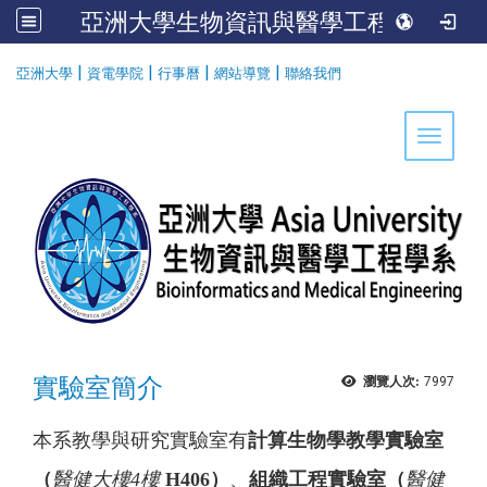
亞洲大學生物資訊與醫學工程學系
:::
|
|
|
|
亞洲大學
資電學院
行事曆
網站導覽
聯絡我們
Toggle 
實驗室簡介
瀏覽人次:
7997
本系教學與研究實驗室有
計算生物學教學實驗室
（
醫健大樓4樓
H406
）
、
組織工程實驗室（
醫健