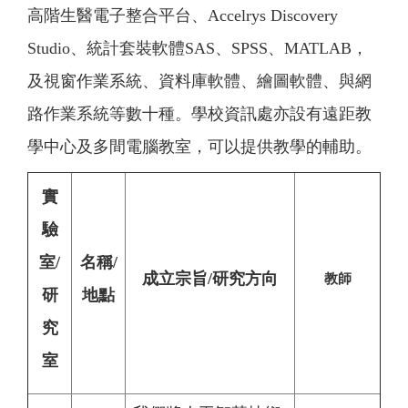
高階生醫電子整合平台、
Accelrys Discovery
Studio
、統計套裝軟體
SAS
、
SPSS
、
MATLAB
，
及視窗作業系統、資料庫軟體、繪圖軟體、與網
路作業系統等數十種。學校資訊處亦設有遠距教
學中心及多間電腦教室，可以提供教學的輔助。
實
驗
室/
名稱/
成立宗旨/研究方向
教師
研
地點
究
室