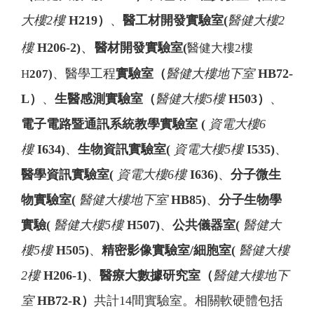
大樓2樓
H219
）
、
醫工材開發實驗室(
醫健大樓2
、
樓
H206-2)
醫材開發實驗室(
醫健大樓2樓
、醫學工程
實驗室（
醫健大樓地下室
HB72-
H
207)
L
）
、
生醫感測實驗室（
醫健大樓5樓
H503
）
、
電子電路暨通訊系統教學實驗室 (
資電
大樓6
樓
I634)
、
生物資訊實驗室(
資電
大樓5樓
I535)
、
醫學資訊實驗室(
資電
大樓6樓
I636)
、
分子微生
物實驗室(
醫健大樓地下室
HB85)
、
分子生物學
實驗(
醫健大樓5樓
H507)
、
公共儀器室(
醫健大
樓5樓
H505)
、
精密影像實驗室/細胞室(
醫健大樓
2樓
H206-1)
、
醫療大數據研究室（
醫健大樓地下
室
HB72-R
）
共計
14
間實驗室。相關軟硬體包括