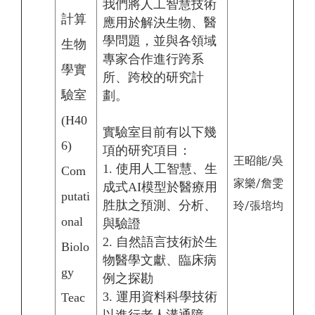
我們將人工智慧技術
計算
應用於解決生物、醫
學問題，並與各領域
生物
專家合作進行跨系
學實
所、跨校的研究計
驗室
劃。
(H40
實驗室目前有以下幾
6)
項的研究項目：
王昭能/吳
1. 使用人工智慧、生
Com
家樂/詹雯
成式AI模型於醫療用
putati
胜肽之預測、分析、
玲/張培均
onal
與驗證
2. 自然語言技術於生
Biolo
物醫學文獻、臨床病
gy
例之探勘
3. 運用資料科學技術
Teac