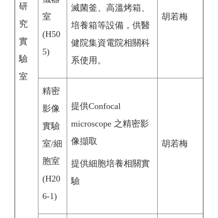
研
滅菌釜、高溫烤箱、
室
胡若梅
究
培養箱等設備，供醫
(H50
實
健院集資電院相關科
5)
驗
系使用。
室
精密
提供Confocal
影像
microscope 之精密影
實驗
像擷取
室/細
胡若梅
胞室
提供細胞培養相關實
(H20
驗
6-1)