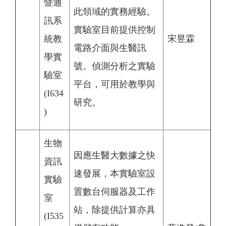
暨通
此領域的實務經驗。
訊系
實驗室目前提供控制
統教
宋昱霖
電路介面與生醫訊
學實
號。偵測分析之實驗
驗室
平台，可用於教學與
(I634
研究。
)
生物
因應生醫大數據之快
資訊
速發展，本實驗室設
實驗
置數台伺服器及工作
室
站，除提供計算亦具
(I535