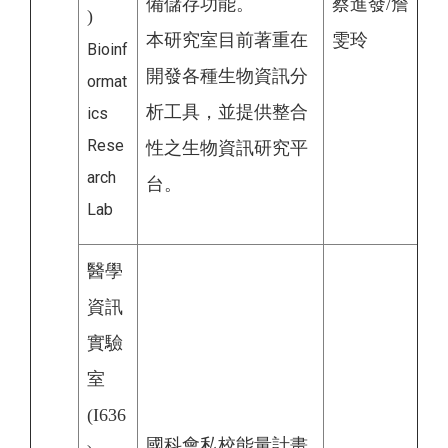
備儲存功能。
蔡進發/詹
)
本研究室目前著重在
雯玲
Bioinf
開發各種生物資訊分
ormat
析工具，並提供整合
ics
Rese
性之生物資訊研究平
arch
台。
Lab
醫學
資訊
實驗
室
(I636
國科會私校能量計畫