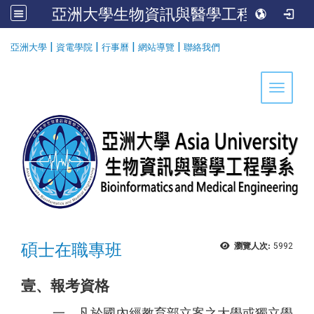
亞洲大學生物資訊與醫學工程學系
:::
|
|
|
|
亞洲大學
資電學院
行事曆
網站導覽
聯絡我們
Toggle 
碩士在職專班
瀏覽人次:
5992
壹、報考資格
一、凡於國內經教育部立案之大學或獨立學