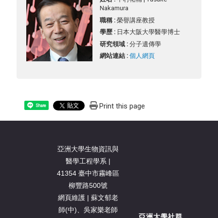
Nakamura
職稱 :
榮譽講座教授
學歷 :
日本大阪大學醫學博士
研究領域 :
分子遺傳學
網站連結 :
個人網頁
Print this page
Share
亞洲大學生物資訊與
醫學工程學系 |
41354 臺中市霧峰區
柳豐路500號
網頁維護 | 蘇文郁老
師(中)、吳家樂老師
亞洲大學社群