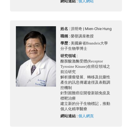
網站連結 :
個人網站
姓名 :
洪明奇 | Mien-Chie Hung
職稱 :
榮譽講座教授
學歷 :
美國麻省Brandeis大學
分子生物學博士
研究領域 :
酪胺酸激酶受體(Receptor
Tyrosine Kinase)在癌症領域之
前沿研究
解析腫瘤發展、轉移及抗藥性
產生的訊息傳遞途徑及表觀調
控機制
針對困難癌症開發新穎免疫及
標靶治療
建立新的分子生物標記，推動
個人化精準醫療
網站連結 :
個人網頁