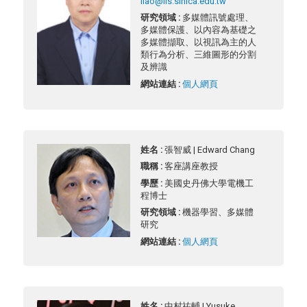
liao@iis.sinica.edu.tw
研究領域 :
多媒體訊號處理、
多媒體保護、以內容為基礎之
多媒體擷取、以視訊為主的人
類行為分析、三維圖形的分割
及辨識
網站連結 :
個人網頁
姓名 :
張智威 | Edward Chang
職稱 :
客座講座教授
學歷 :
美國史丹佛大學電機工
程博士
研究領域 :
機器學習、多媒體
研究
網站連結 :
個人網頁
姓名 :
中村祐輔 | Yusuke