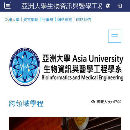
亞洲大學生物資訊與醫學工程學系
:::
|
|
|
|
亞洲大學
資電學院
行事曆
網站導覽
聯絡我們
Toggle 
跨領域學程
瀏覽人次:
6700