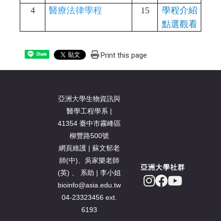
4
醫療法律學程
15
學程介紹
點選觀看
Print this page
Share
亞洲大學生物資訊與
醫學工程學系 |
41354 臺中市霧峰區
柳豐路500號
網頁維護 | 蘇文郁老
師(中)、吳家樂老師
亞洲大學社群
(英) 、 系助 | 李小姐
bioinfo@asia.edu.tw
04-23323456 ext.
6193