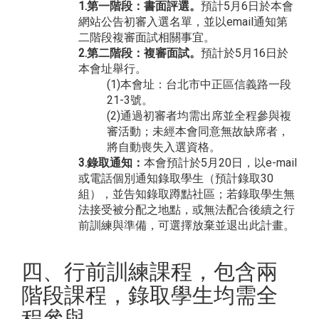
1.第一階段：書面評選。
預計5月6日於本會
網站公告初審入選名單，並以email通知第
二階段複審面試相關事宜。
2.第二階段：複審面試。
預計於5月16日於
本會址舉行。
(1)本會址：台北市中正區信義路一段
21-3號。
(2)通過初審者均需出席並全程參與複
審活動；未經本會同意無故缺席者，
將自動喪失入選資格。
3.錄取通知：
本會預計於5月20日，以e-mail
或電話個別通知錄取學生（預計錄取30
組），並告知錄取蹲點社區；若錄取學生無
法接受被分配之地點，或無法配合後續之行
前訓練與準備，可選擇放棄並退出此計畫。
四、行前訓練課程，包含兩
階段課程，錄取學生均需全
程參與。