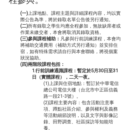
(一)
上課地點、課程主題與詳細課程內容，均以實
際公告為準，將於錄取名單公告後另行通知。
(二)
所有錄取之學生均應全程參加，無故缺席者或
作業未繳交者，本會將取消其錄取資格。
(三)參與課程補助
：
凡參與行前訓練課程，本會均
將補助交通費用（補助方式另行通知）並安排住
宿，如有特殊需求請自行與本會聯絡，將視個案
狀況協助。
(四)兩階段課程包括：
​1.行前訓練通識課程：暫定於5月30日至31
日（實體課程），二天一夜。
(1)上課與住宿地點：暫訂於中華電信
總公司電信大樓（台北市中正區信義
路一段21-3號）。
(2)課程主要內容：包含活動注意事
項、蹲點社區介紹、參與權利及義務
等活動細節說明，以及文字與影像記
錄、田野調查、社區採訪等知能培
養。