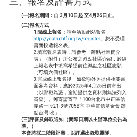
三、報名及評審方式
(一)報名期間：自 3月10日起 至4月26日止。
(二)報名方式
1.限線上報名
：請至活動網站報名
http://youth.chtf.org.tw/register
。恕不受理
書面投遞報名表。
2.填寫報名表時，請參考「蹲點社區簡介
表」（附件）所公布之蹲點社區介紹，於線
上報名表中填寫希望前往蹲點之社區志願
（可填六個社區）。
3.完成線上報名後，如欲額外另提供相關書
面參考資料，應於2025年4月25日前寄出
（以郵戳為憑，逾期提供之資料則無法列入
審查）。郵寄請寄至「100台北市中正區信
義路一段21-3號705B室 中華電信基金會 蹲
點台灣 收」。
(三)評審及錄取通知（實際日期以主辦單位公告為
準。）
本會將採二階段評審，以評選出錄取團隊。