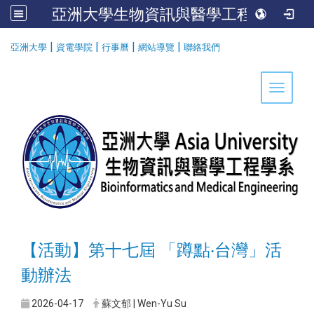
亞洲大學生物資訊與醫學工程學系
:::
|
|
|
|
亞洲大學
資電學院
行事曆
網站導覽
聯絡我們
Toggle 
【活動】第十七屆 「蹲點‧台灣」活
動辦法
2026-04-17
蘇文郁 | Wen-Yu Su